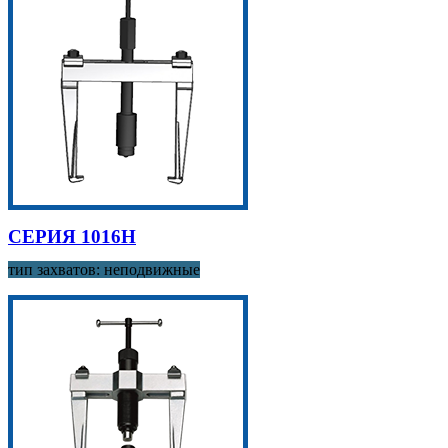
СЕРИЯ 1016H
тип захватов: неподвижные