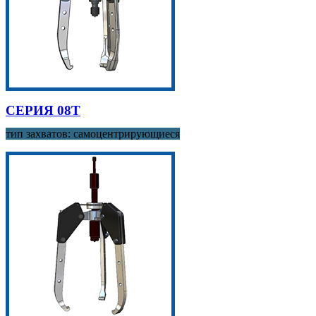
СЕРИЯ 08T
тип захватов: самоцентрирующиеся