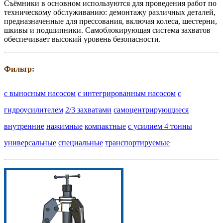
Cъёмники в основном используются для проведения работ по
техническому обслуживанию: демонтажу различных деталей,
предназначенные для прессования, включая колеса, шестерни,
шкивы и подшипники. Самоблокирующая система захватов
обеспечивает высокий уровень безопасности.
Фильтр:
с выносным насосом
с интегрированным насосом
с
гидроусилителем
2/3 захватами
самоцентрирующиеся
внутренние
нажимные
компактные
с усилием 4 тонны
универсальные
специальные
транспортируемые