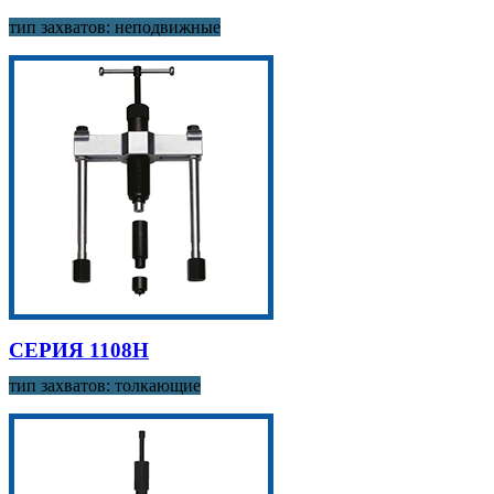
тип захватов: неподвижные
СЕРИЯ 1108H
тип захватов: толкающие