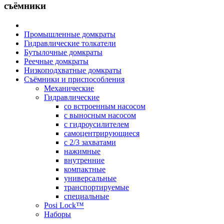
съёмники
Промышленные домкраты
Гидравлические толкатели
Бутылочные домкраты
Реечные домкраты
Низкоподхватные домкраты
Съёмники и приспособления
Механические
Гидравлические
cо встроенным насосом
с выносным насосом
с гидроусилителем
самоцентрирующиеся
с 2/3 захватами
нажимные
внутренние
компактные
универсальные
транспортируемые
специальные
Posi Lock™
Наборы