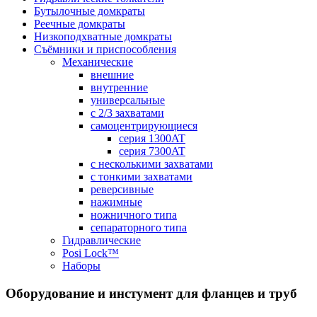
Бутылочные домкраты
Реечные домкраты
Низкоподхватные домкраты
Съёмники и приспособления
Механические
внешние
внутренние
универсальные
с 2/3 захватами
самоцентрирующиеся
серия 1300AT
серия 7300AT
с несколькими захватами
с тонкими захватами
реверсивные
нажимные
ножничного типа
сепараторного типа
Гидравлические
Posi Lock™
Наборы
Оборудование и инстумент для фланцев и труб