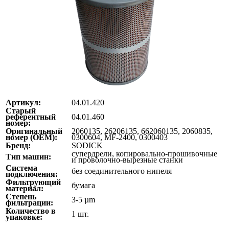
Артикул:
04.01.420
Старый
референтный
04.01.460
номер:
Оригинальный
2060135, 26206135, 662060135, 2060835,
номер (ОЕМ):
0300604, MF-2400, 0300403
Бренд:
SODICK
супердрели, копировально-прошивочные
Тип машин:
и проволочно-вырезные станки
Система
без соединительного нипеля
подключения:
Фильтрующий
бумага
материал:
Степень
3-5 µm
фильтрации:
Количество в
1 шт.
упаковке: