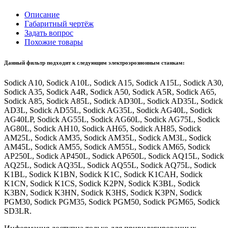
Описание
Габаритный чертёж
Задать вопрос
Похожие товары
Данный фильтр подходит к следующим электроэрозионным станкам:
Sodick A10, Sodick A10L, Sodick A15, Sodick A15L, Sodick A30,
Sodick A35, Sodick A4R, Sodick A50, Sodick A5R, Sodick A65,
Sodick A85, Sodick A85L, Sodick AD30L, Sodick AD35L, Sodick
AD3L, Sodick AD55L, Sodick AG35L, Sodick AG40L, Sodick
AG40LP, Sodick AG55L, Sodick AG60L, Sodick AG75L, Sodick
AG80L, Sodick AH10, Sodick AH65, Sodick AH85, Sodick
AM25L, Sodick AM35, Sodick AM35L, Sodick AM3L, Sodick
AM45L, Sodick AM55, Sodick AM55L, Sodick AM65, Sodick
AP250L, Sodick AP450L, Sodick AP650L, Sodick AQ15L, Sodick
AQ25L, Sodick AQ35L, Sodick AQ55L, Sodick AQ75L, Sodick
K1BL, Sodick K1BN, Sodick K1C, Sodick K1CAH, Sodick
K1CN, Sodick K1CS, Sodick K2PN, Sodick K3BL, Sodick
K3BN, Sodick K3HN, Sodick K3HS, Sodick K3PN, Sodick
PGM30, Sodick PGM35, Sodick PGM50, Sodick PGM65, Sodick
SD3LR.