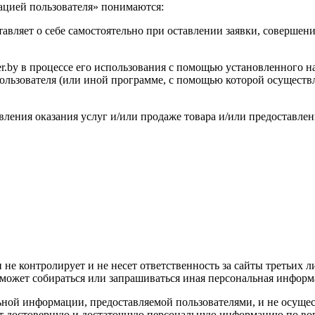
ацией пользователя» понимаются:
тавляет о себе самостоятельно при оставлении заявки, совершен
r.by в процессе его использования с помощью установленного н
пользователя (или иной программе, с помощью которой осуществл
твления оказания услуг и/или продаже товара и/или предоставлен
 не контролирует и не несет ответственность за сайты третьих л
 может собираться или запрашиваться иная персональная информа
льной информации, предоставляемой пользователями, и не осущес
яет достоверную и достаточную персональную информацию по воп