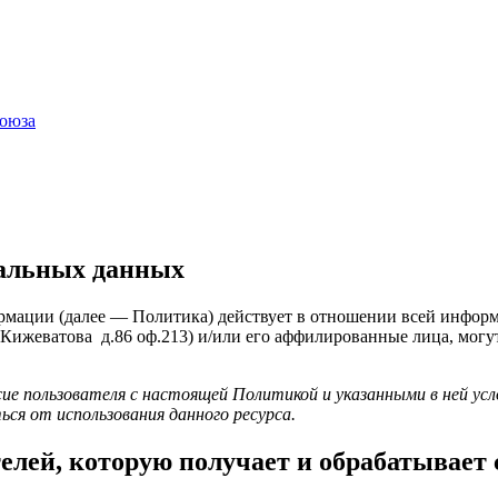
оюза
альных данных
мации (далее — Политика) действует в отношении всей инфор
. Кижеватова д.86 оф.213) и/или его аффилированные лица, могу
сие пользователя с настоящей Политикой и указанными в ней усл
ся от использования данного ресурса.
елей, которую получает и обрабатывает 