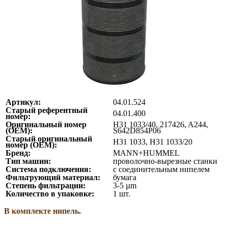
Артикул:
04.01.524
Старый референтный
04.01.400
номер:
Оригинальный номер
H31 1033/40, 217426, A244,
(ОЕМ):
S642D854P06
Старый оригинальный
H31 1033, H31 1033/20
номер (ОЕМ):
Бренд:
MANN+HUMMEL
Тип машин:
проволочно-вырезные станки
Система подключения:
с соединительным нипелем
Фильтрующий материал:
бумага
Степень фильтрации:
3-5 µm
Количество в упаковке:
1 шт.
В комплекте нипель.