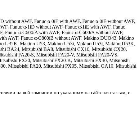
iD without AWF, Fanuc α-0iE with AWF, Fanuc α-0iE without AWF,
 AWF, Fanuc α-1iD without AWF, Fanuc α-1iE with AWF, Fanuc
F, Fanuc α-C600iA with AWF, Fanuc α-C600iA without AWF,
 with AWF, Fanuc α-C800iB without AWF, Makino DUO43, Makino
no U32K, Makino U53, Makino U53i, Makino U53j, Makino U53K,
i BA24, Mitsubishi BA8, Mitsubishi CX10, Mitsubishi CX20,
Mitsubishi FA20-S, Mitsubishi FA20-V, Mitsubishi FA20-VS,
itsubishi FX20, Mitsubishi FX20-K, Mitsubishi FX30, Mitsubishi
 Mitsubishi PA20, Mitsubishi PX05, Mitsubishi QA10, Mitsubishi
ителями нашей компании по указанным на сайте контактам, и