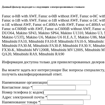
Данный фильтр подходит к следующим электроэрозионным станкам:
Fanuc α-0iB with AWF, Fanuc α-0iB without AWF, Fanuc α-0iC wit
Fanuc α-1iB with AWF, Fanuc α-1iB without AWF, Fanuc α-1iC wit
α-1iE without AWF, Fanuc α-C400iA with AWF, Fanuc α-C400iA w
Fanuc α-C600iB with AWF, Fanuc α-C600iB without AWF, Fanuc 
DUO64, Makino SP43, Makino SP64, Makino U1310, Makino U3, M
Makino U53Tj, Makino U6, Makino U6 H.E.A.T, Makino U86, Maki
Mitsubishi FA10, Mitsubishi FA10-P, Mitsubishi FA10-S, Mitsubish
Mitsubishi FA30-M, Mitsubishi FA30-P, Mitsubishi FA30-V, Mitsubi
FX30-K, Mitsubishi MV1200R, Mitsubishi MV1200S, Mitsubishi MV2
QA20, Mitsubishi RA9, Mitsubishi RA90
Информация доступна только для привилегированных дилеров
Вы можете задать все интересующие Вас вопросы специалисту, 
получить квалифицированный ответ.
Наименование организации
Контактное лицо
*
Номер телефона (с кодом)
Адрес электронной почты
*
Наименование товара
*