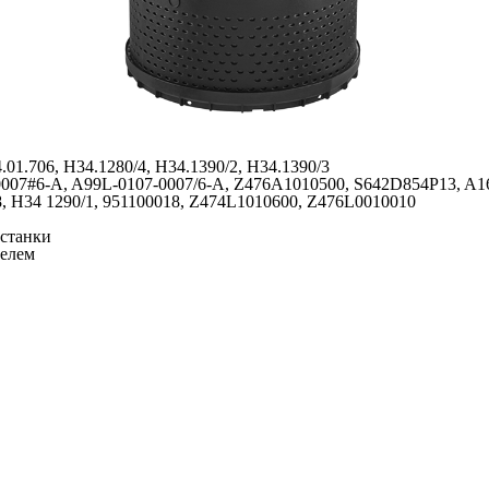
4.01.706, H34.1280/4, H34.1390/2, H34.1390/3
0007#6-A, A99L-0107-0007/6-A, Z476A1010500, S642D854P13, A16
8, H34 1290/1, 951100018, Z474L1010600, Z476L0010010
станки
пелем