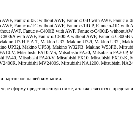
h AWF, Fanuc α-0iC without AWF, Fanuc α-0iD with AWF, Fanuc α-0
h AWF, Fanuc α-1iC without AWF, Fanuc α-1iD P, Fanuc α-1iD with
ithout AWF, Fanuc α-C400iB with AWF, Fanuc α-C400iB without AW
α-C800iA with AWF, Fanuc α-C800iA without AWF, Fanuc α-C800iB
akino U3 H.E.A.T, Makino U32, Makino U32i, Makino U32j, Maki
no UP32j, Makino UP53j, Makino W32FB, Makino W53FB, Mitsubish
i FA10-V, Mitsubishi FA10-VS, Mitsubishi FA20, Mitsubishi FA20-P, 
shi FA40, Mitsubishi FA40-V, Mitsubishi FX10, Mitsubishi FX10-K, M
400R, Mitsubishi MV2400S, Mitsubishi NA1200, Mitsubishi NA2400,
 и партнеров нашей компании.
через форму представленную ниже, а также связатся с представ