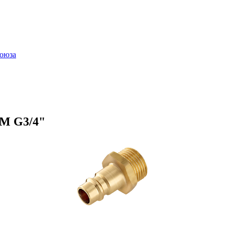
оюза
M G3/4"