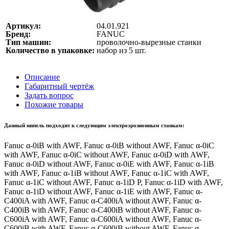
Артикул:
04.01.921
Бренд:
FANUC
Тип машин:
проволочно-вырезные станки
Количество в упаковке:
набор из 5 шт.
Описание
Габаритный чертёж
Задать вопрос
Похожие товары
Данный нипель подходит к следующим электроэрозионным станкам:
Fanuc α-0iB with AWF, Fanuc α-0iB without AWF, Fanuc α-0iC
with AWF, Fanuc α-0iC without AWF, Fanuc α-0iD with AWF,
Fanuc α-0iD without AWF, Fanuc α-0iE with AWF, Fanuc α-1iB
with AWF, Fanuc α-1iB without AWF, Fanuc α-1iC with AWF,
Fanuc α-1iC without AWF, Fanuc α-1iD P, Fanuc α-1iD with AWF,
Fanuc α-1iD without AWF, Fanuc α-1iE with AWF, Fanuc α-
C400iA with AWF, Fanuc α-C400iA without AWF, Fanuc α-
C400iB with AWF, Fanuc α-C400iB without AWF, Fanuc α-
C600iA with AWF, Fanuc α-C600iA without AWF, Fanuc α-
C600iB with AWF, Fanuc α-C600iB without AWF, Fanuc α-