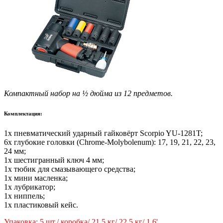
Компактный набор на ½ дюйма из 12 предметов.
Комплектация:
1x пневматический ударный гайковёрт Scorpio YU-1281T;
6x глубокие головки (Chrome-Molybolenum): 17, 19, 21, 22, 23,
24 мм;
1x шестигранный ключ 4 мм;
1x тюбик для смазывающего средства;
1x мини масленка;
1x лубрикатор;
1x ниппель;
1x пластиковый кейс.
Упаковка: 5 шт./ коробка/ 21.5 кг/ 22.5 кг/ 1.6'