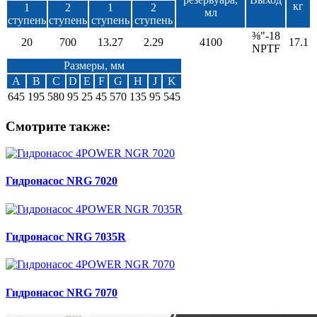
кг
1
2
1
2
мл
ступень
ступень
ступень
ступень
⅜"-18
20
700
13.27
2.29
4100
17.1
NPTF
Размеры, мм
A
B
C
D
E
F
G
H
J
K
645
195
580
95
25
45
570
135
95
545
Смотрите также:
Гидронасос NRG 7020
Гидронасос NRG 7035R
Гидронасос NRG 7070