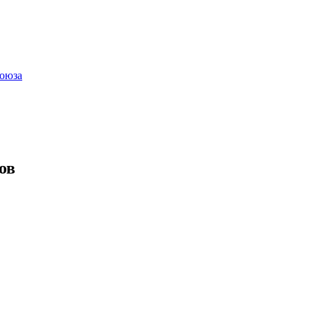
оюза
ов