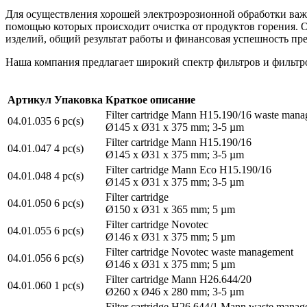
Для осуществления хорошей электроэрозионной обработки важн
помощью которых происходит очистка от продуктов горения. От
изделий, общий результат работы и финансовая успешность пр
Наша компания предлагает широкий спектр фильтров и фильтро
Артикул
Упаковка
Краткое описание
Filter cartridge Mann H15.190/16 waste man
04.01.035
6 pc(s)
Ø145 x Ø31 x 375 mm; 3-5 µm
Filter cartridge Mann H15.190/16
04.01.047
4 pc(s)
Ø145 x Ø31 x 375 mm; 3-5 µm
Filter cartridge Mann Eco H15.190/16
04.01.048
4 pc(s)
Ø145 x Ø31 x 375 mm; 3-5 µm
Filter cartridge
04.01.050
6 pc(s)
Ø150 x Ø31 x 365 mm; 5 µm
Filter cartridge Novotec
04.01.055
6 pc(s)
Ø146 x Ø31 x 375 mm; 5 µm
Filter cartridge Novotec waste management
04.01.056
6 pc(s)
Ø146 x Ø31 x 375 mm; 5 µm
Filter cartridge Mann H26.644/20
04.01.060
1 pc(s)
Ø260 x Ø46 x 280 mm; 3-5 µm
Filter cartridge H26.644/1 Mann waste mana