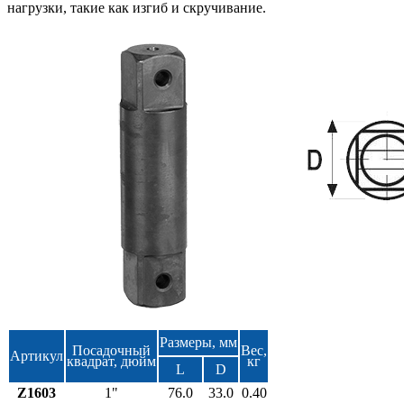
нагрузки, такие как изгиб и скручивание.
Размеры, мм
Посадочный
Вес,
Артикул
квадрат, дюйм
кг
L
D
Z1603
1"
76.0
33.0
0.40