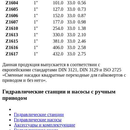
Z1604
1"
101.0
33.0
0.56
Z1605
1"
127.0
33.0
0.73
Z1606
1"
152.0
33.0
0.87
Z1607
1"
177.0
33.0
0.98
Z1610
1"
254.0
33.0
1.38
Z1613
1"
330.0
33.0
2.10
Z1615
1"
381.0
33.0
2.46
Z1616
1"
406.0
33.0
2.58
Z1617
1"
432.0
33.0
2.75
Данная продукция выпускается в соответствии с
европейскими стандартами DIN 3121, DIN 3129 и ISO 2725
«Cменные насадки квадратные переходные для гайковертов с
приводом и без него».
Гидравлические станции и насосы с ручным
приводом
Гидравлические станции
Гидравлические насосы
Аксессуары и комплектующие