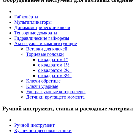
Гайковёрты
Мультипликаторы
Динамометрические ключи
Тензорные домкраты
Гидравлические гайкорезы
Аксессуары и комплектующие
Вставки для ключей
Торцевые головки
с квадратом 1"
с квадратом 1½"
с квадратом 2½"
с квадратом 3½"
Ключи обратные
Ключи ударные
Ультразвуковые контроллеры
Датчики крутящего момента
Ручной инструмент, станки и расходные материа
Ручной инструмент
Кузнечно-прессовые станки