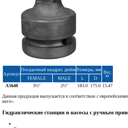
Посадочный квадрат, дюйм
Размеры, мм
Вес,
Артикул
кг
FEMALE
MALE
L
D
A5640
3½"
2½"
183.0
175.0
15.47
Данная продукция выпускается в соответствии с европейскими
него».
Гидравлические станции и насосы с ручным при