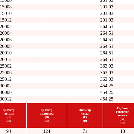
15006
201.03
15008
201.03
15010
201.03
15012
201.03
20002
264.51
20004
264.51
20006
264.51
20008
264.51
20010
264.51
20012
264.51
25002
363.03
25006
363.03
25012
363.03
30002
454.25
30006
454.25
30012
454.25
Глубина
Диаметр
Диаметр
Диаметр
ответстия
гильзы
цилиндра
седла
штока
(C)
(D)
(F)
(G1)
мм
мм
мм
мм
94
124
71
13