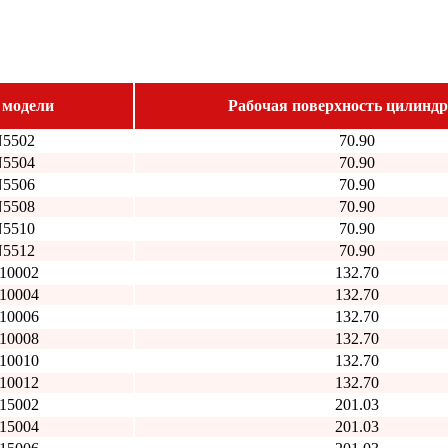
 модели
Рабочая поверхность цилиндра
5502
70.90
5504
70.90
5506
70.90
5508
70.90
5510
70.90
5512
70.90
10002
132.70
10004
132.70
10006
132.70
10008
132.70
10010
132.70
10012
132.70
15002
201.03
15004
201.03