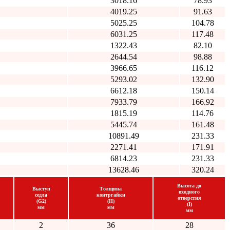
3018.16
78.93
4019.25
91.63
5025.25
104.78
6031.25
117.48
1322.43
82.10
2644.54
98.88
3966.65
116.12
5293.02
132.90
6612.18
150.14
7933.79
166.92
1815.19
114.76
5445.74
161.48
10891.49
231.33
2271.41
171.91
6814.23
231.33
13628.46
320.24
Высота до
Выступ
Толщина
входного
седла
контргайки
отверстия
(G2)
(H)
(I)
мм
мм
мм
2
36
28