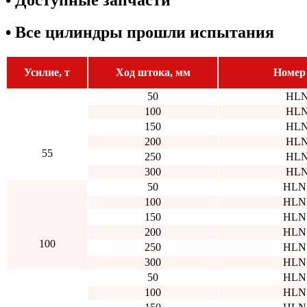
• Все цилиндры прошли испытания
Усилие, т
Ход штока, мм
Номер
50
HLN
100
HLN
150
HLN
200
HLN
55
250
HLN
300
HLN
50
HLN
100
HLN
150
HLN
200
HLN
100
250
HLN
300
HLN
50
HLN
100
HLN