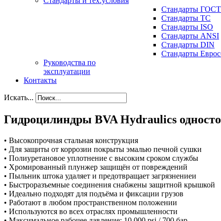
Стандарты и тех.условия
Стандарты ГОСТ
Стандарты ТС
Стандарты ISO
Стандарты ANSI
Стандарты DIN
Стандарты Еврос
Руководства по
эксплуатации
Контакты
Искать...
Гидроцилиндры BVA Hydraulics одност
• Высокопрочная стальная конструкция
• Для защиты от коррозии покрыты эмалью печной сушки
• Полиуретановое уплотнение с высоким сроком службы
• Хромированный плунжер защищён от повреждений
• Пыльник штока удаляет и предотвращает загрязнениеи
• Быстроразъемные соединения снабжены защитной крышкой
• Идеально подходят для подъёма и фиксации грузов
• Работают в любом пространственном положении
• Используются во всех отраслях промышленности
• Максимальное рабочее давление: 10 000 psi / 700 бар