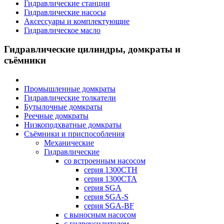
Гидравлические станции
Гидравлические насосы
Аксессуары и комплектующие
Гидравлическое масло
Гидравлические цилиндры, домкраты и
съёмники
Промышленные домкраты
Гидравлические толкатели
Бутылочные домкраты
Реечные домкраты
Низкоподхватные домкраты
Съёмники и приспособления
Механические
Гидравлические
cо встроенным насосом
серия 1300CTH
серия 1300CTA
серия SGA
серия SGA-S
серия SGA-BF
с выносным насосом
с гидроусилителем