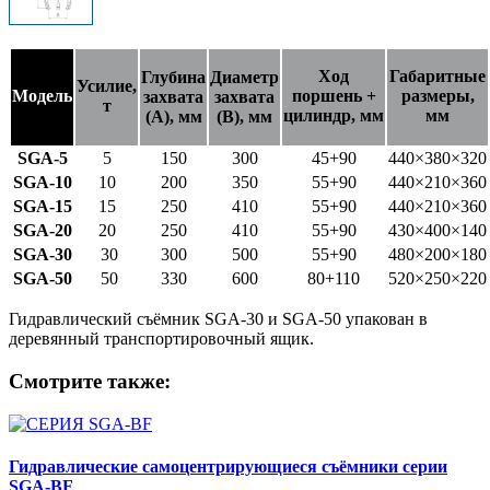
Ход
Габаритные
Глубина
Диаметр
Усилие,
Модель
поршень +
размеры,
захвата
захвата
т
цилиндр,
мм
мм
(A), мм
(B), мм
SGA-5
5
150
300
45+90
440×380×320
SGA-10
10
200
350
55+90
440×210×360
SGA-15
15
250
410
55+90
440×210×360
SGA-20
20
250
410
55+90
430×400×140
SGA-30
30
300
500
55+90
480×200×180
SGA-50
50
330
600
80+110
520×250×220
Гидравлический съёмник SGA-30 и SGA-50 упакован в
деревянный транспортировочный ящик.
Смотрите также:
Гидравлические самоцентрирующиеся съёмники серии
SGA-BF