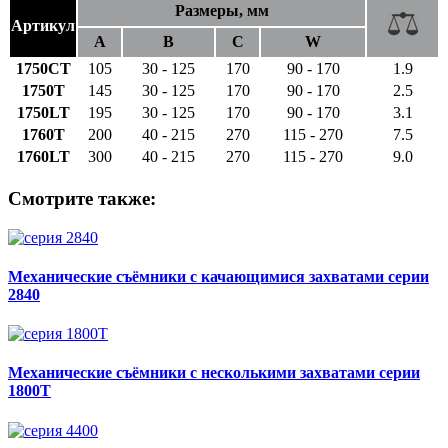
Размеры, мм
Артикул
A
B
C
W
1750CT
105
30 - 125
170
90 - 170
1.9
1750T
145
30 - 125
170
90 - 170
2.5
1750LT
195
30 - 125
170
90 - 170
3.1
1760T
200
40 - 215
270
115 - 270
7.5
1760LT
300
40 - 215
270
115 - 270
9.0
Смотрите также:
Механические съёмники с качающимися захватами серии
2840
Механические съёмники с несколькими захватами серии
1800T