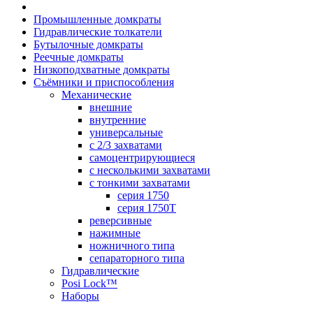
Промышленные домкраты
Гидравлические толкатели
Бутылочные домкраты
Реечные домкраты
Низкоподхватные домкраты
Съёмники и приспособления
Механические
внешние
внутренние
универсальные
с 2/3 захватами
самоцентрирующиеся
с несколькими захватами
с тонкими захватами
серия 1750
серия 1750T
реверсивные
нажимные
ножничного типа
сепараторного типа
Гидравлические
Posi Lock™
Наборы