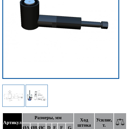
Размеры, мм
Ход
Усилие,
Артикул
штока
т.
ØA
ØB
ØC
D
E
F
G