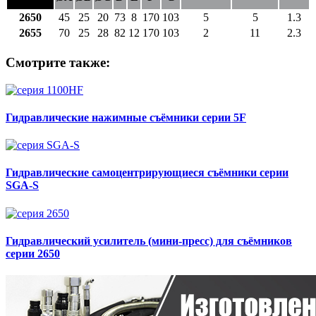
2650
45
25
20
73
8
170
103
5
5
1.3
2655
70
25
28
82
12
170
103
2
11
2.3
Смотрите также:
Гидравлические нажимные съёмники серии 5F
Гидравлические самоцентрирующиеся съёмники серии
SGA-S
Гидравлический усилитель (мини-пресс) для съёмников
серии 2650