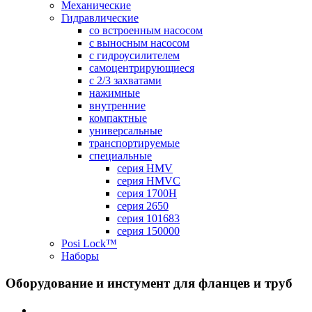
Механические
Гидравлические
cо встроенным насосом
с выносным насосом
с гидроусилителем
самоцентрирующиеся
с 2/3 захватами
нажимные
внутренние
компактные
универсальные
транспортируемые
специальные
серия HMV
серия HMVC
серия 1700H
серия 2650
серия 101683
серия 150000
Posi Lock™
Наборы
Оборудование и инстумент для фланцев и труб